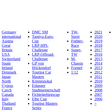
Germany
DMC SM
TW-
2021
international
Tamiya-Euro-
Sport
2020
Austria
Cup
Fighter-
2019
Great
LRP-HPI-
Race
2018
Britain
Challenge
Super-
2017
USA
LRP-Offroad-
TW
2016
Switzerland
Challenge
M-
2015
Spain
GP von
Chassis
2014
Ireland
Höckendorf
Formel
2013
Denmark
Touring Car
1:12
2012
Japan
Masters
2011
North
Königspokal
2010
Cyprus
Erlanger
2009
Czech
Stadtmeisterschaft
2008
Canada
Fichtelgebirgscup
2007
Italy
Elbe Cup
2006
Thailand
Touring Masters
>
France
Series