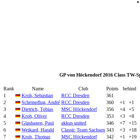
GP von Höckendorf 2016 Class TW-S
Rank
Name
Club
Points
behind
1
Kroh, Sebastian
RCC Dresden
361
2
Scheinpflug, André
RCC Dresden
360
+1
+1
3
Dietrich, Tobias
MSC Höckendorf
356
+4
+5
4
Kroh, Oliver
RCC Dresden
353
+3
+8
5
Glashagen, Paul
akkus united
346
+7
+15
6
Weikard, Harald
Classic Team Sachsen
343
+3
+18
7
Kroh, Thomas
MSC Höckendorf
342
+1
+19