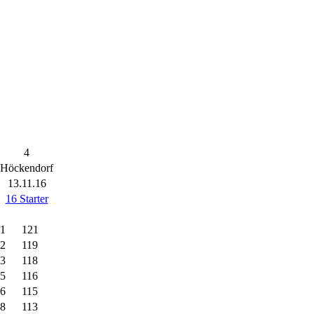
4
Höckendorf
13.11.16
16 Starter
1
121
2
119
3
118
5
116
6
115
8
113