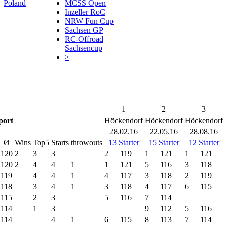
Poland
MCSS Open
Inzeller RoC
NRW Fun Cup
Sachsen GP
RC-Offroad
Sachsencup
>
1
2
3
port
Höckendorf
Höckendorf
Höckendorf
28.02.16
22.05.16
28.08.16
Ø
Wins
Top5
Starts
throwouts
13 Starter
15 Starter
12 Starter
120
2
3
3
2
119
1
121
1
121
120
2
4
4
1
1
121
5
116
3
118
119
4
4
1
4
117
3
118
2
119
118
3
4
1
3
118
4
117
6
115
115
2
3
5
116
7
114
114
1
3
9
112
5
116
114
4
1
6
115
8
113
7
114