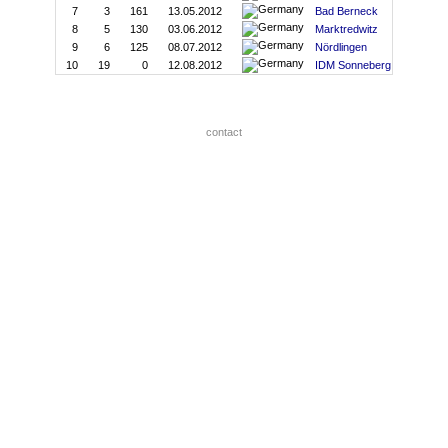
7
3
161
13.05.2012
Bad Berneck
8
5
130
03.06.2012
Marktredwitz
9
6
125
08.07.2012
Nördlingen
10
19
0
12.08.2012
IDM Sonneberg
contact