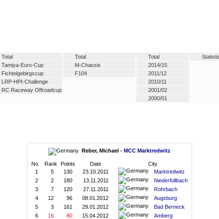
Total
Total
Total
Statist
Tamiya-Euro-Cup
M-Chassis
2014/15
Fichtelgebirgscup
F104
2011/12
LRP-HPI-Challenge
2010/11
RC Raceway Offroadcup
2001/02
2000/01
Reber, Michael -
MCC Marktredwitz
No.
Rank
Points
Date
City
1
5
130
23.10.2011
Marktredwitz
2
2
180
13.11.2011
Niederfüllbach
3
7
120
27.11.2011
Rohrbach
4
12
96
08.01.2012
Augsburg
5
3
161
29.01.2012
Bad Berneck
6
16
80
15.04.2012
Amberg