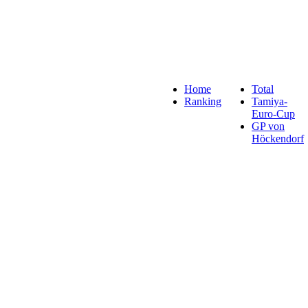
Home
Total
Ranking
Tamiya-
Euro-Cup
GP von
Höckendorf